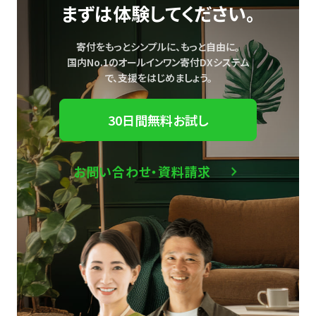
まずは体験してください。
寄付をもっとシンプルに、もっと自由に。
国内No.1のオールインワン寄付DXシステム
で、
支援をはじめましょう。
30日間無料お試し
お問い合わせ・資料請求