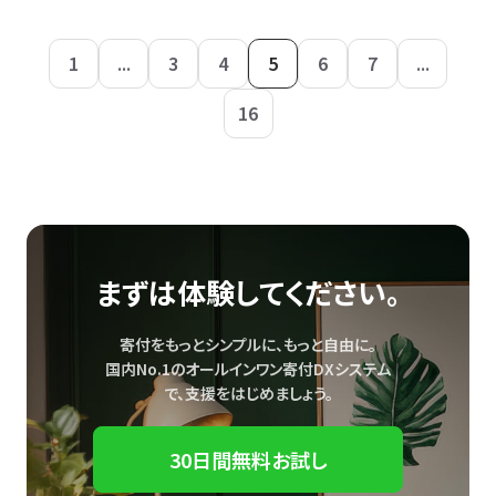
1
...
3
4
5
6
7
...
16
まずは体験してください。
寄付をもっとシンプルに、もっと自由に。
国内No.1のオールインワン寄付DXシステム
で、
支援をはじめましょう。
30日間無料お試し