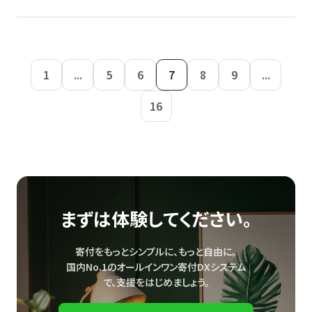
1
...
5
6
7
8
9
...
16
まずは体験してください。
寄付をもっとシンプルに、もっと自由に。
国内No.1のオールインワン寄付DXシステム
で、
支援をはじめましょう。