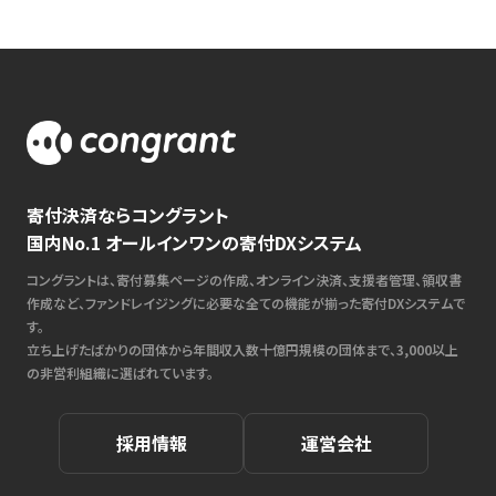
寄付決済ならコングラント
国内No.1 オールインワンの寄付DXシステム
コングラントは、寄付募集ページの作成、オンライン決済、支援者管理、領収書
作成など、ファンドレイジングに必要な全ての機能が揃った寄付DXシステムで
す。
立ち上げたばかりの団体から年間収入数十億円規模の団体まで、3,000以上
の非営利組織に選ばれています。
採用情報
運営会社