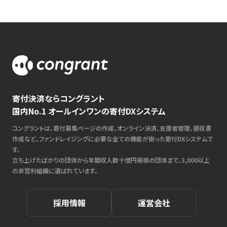
寄付決済ならコングラント
国内No.1 オールインワンの寄付DXシステム
コングラントは、寄付募集ページの作成、オンライン決済、支援者管理、領収書
作成など、ファンドレイジングに必要な全ての機能が揃った寄付DXシステムで
す。
立ち上げたばかりの団体から年間収入数十億円規模の団体まで、3,000以上
の非営利組織に選ばれています。
採用情報
運営会社