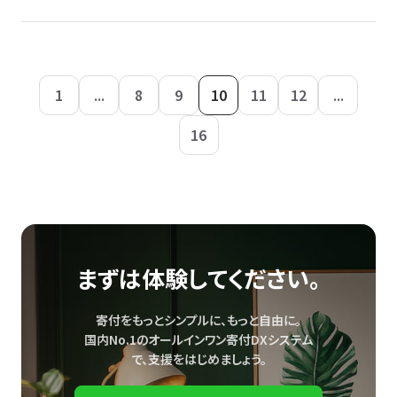
1
...
8
9
10
11
12
...
16
まずは体験してください。
寄付をもっとシンプルに、もっと自由に。
国内No.1のオールインワン寄付DXシステム
で、
支援をはじめましょう。