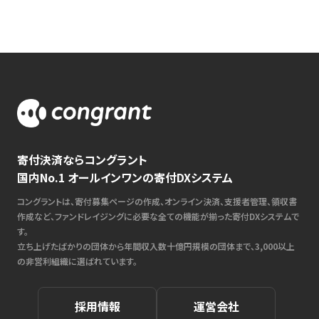
寄付決済ならコングラント
国内No.1 オールインワンの寄付DXシステム
コングラントは、寄付募集ページの作成、オンライン決済、支援者管理、領収書
作成など、ファンドレイジングに必要な全ての機能が揃った寄付DXシステムで
す。
立ち上げたばかりの団体から年間収入数十億円規模の団体まで、3,000以上
の非営利組織に選ばれています。
採用情報
運営会社