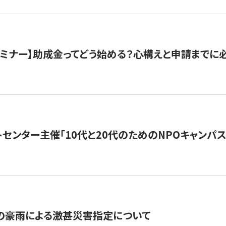
催セミナー】助成金ってどう始める？心構えと申請までに
トセンター主催「10代と20代のためのNPOキャンパ
の豪雨による激甚災害指定について