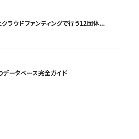
ラウドファンディングで行う12団体...
GOのデータベース完全ガイド
。