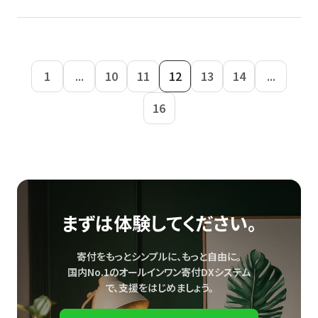
1
...
10
11
12
13
14
...
16
まずは体験してください。
寄付をもっとシンプルに、もっと自由に。
国内No.1のオールインワン寄付DXシステム
で、
支援をはじめましょう。