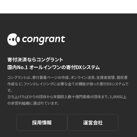
寄付決済ならコングラント
国内No.1 オールインワンの寄付DXシステム
コングラントは、寄付募集ページの作成、オンライン決済、支援者管理、領収書
作成など、ファンドレイジングに必要な全ての機能が揃った寄付DXシステムで
す。
立ち上げたばかりの団体から年間収入数十億円規模の団体まで、3,000以上
の非営利組織に選ばれています。
採用情報
運営会社