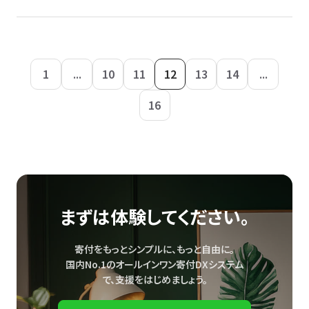
1
...
10
11
12
13
14
...
16
まずは体験してください。
寄付をもっとシンプルに、もっと自由に。
国内No.1のオールインワン寄付DXシステム
で、
支援をはじめましょう。