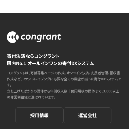
寄付決済ならコングラント
国内No.1 オールインワンの寄付DXシステム
コングラントは、寄付募集ページの作成、オンライン決済、支援者管理、領収書
作成など、ファンドレイジングに必要な全ての機能が揃った寄付DXシステムで
す。
立ち上げたばかりの団体から年間収入数十億円規模の団体まで、3,000以上
の非営利組織に選ばれています。
採用情報
運営会社