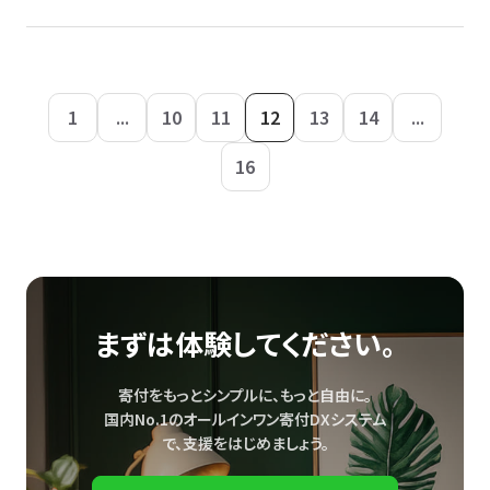
1
...
10
11
12
13
14
...
16
まずは体験してください。
寄付をもっとシンプルに、もっと自由に。
国内No.1のオールインワン寄付DXシステム
で、
支援をはじめましょう。