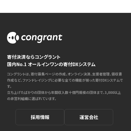
寄付決済ならコングラント
国内No.1 オールインワンの寄付DXシステム
コングラントは、寄付募集ページの作成、オンライン決済、支援者管理、領収書
作成など、ファンドレイジングに必要な全ての機能が揃った寄付DXシステムで
す。
立ち上げたばかりの団体から年間収入数十億円規模の団体まで、3,000以上
の非営利組織に選ばれています。
採用情報
運営会社