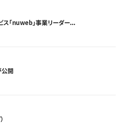
ス「nuweb」事業リーダー...
が公開
）