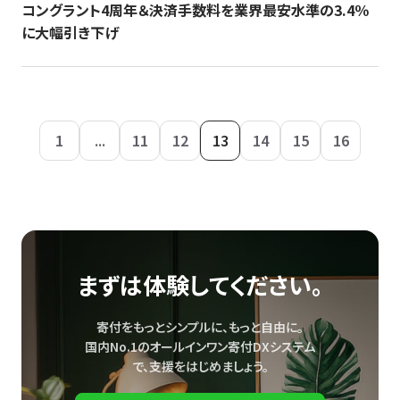
コングラント4周年＆決済手数料を業界最安水準の3.4％
に大幅引き下げ
1
...
11
12
13
14
15
16
まずは体験してください。
寄付をもっとシンプルに、もっと自由に。
国内No.1のオールインワン寄付DXシステム
で、
支援をはじめましょう。