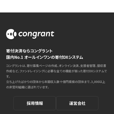
寄付決済ならコングラント
国内No.1 オールインワンの寄付DXシステム
コングラントは、寄付募集ページの作成、オンライン決済、支援者管理、領収書
作成など、ファンドレイジングに必要な全ての機能が揃った寄付DXシステムで
す。
立ち上げたばかりの団体から年間収入数十億円規模の団体まで、3,000以上
の非営利組織に選ばれています。
採用情報
運営会社