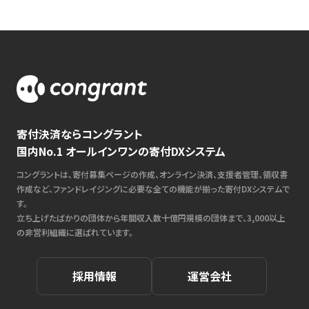
寄付決済ならコングラント
国内No.1 オールインワンの寄付DXシステム
コングラントは、寄付募集ページの作成、オンライン決済、支援者管理、領収書
作成など、ファンドレイジングに必要な全ての機能が揃った寄付DXシステムで
す。
立ち上げたばかりの団体から年間収入数十億円規模の団体まで、3,000以上
の非営利組織に選ばれています。
採用情報
運営会社