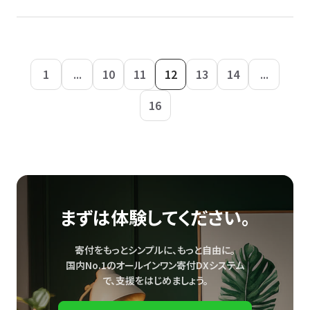
1
...
10
11
12
13
14
...
16
まずは体験してください。
寄付をもっとシンプルに、もっと自由に。
国内No.1のオールインワン寄付DXシステム
で、
支援をはじめましょう。