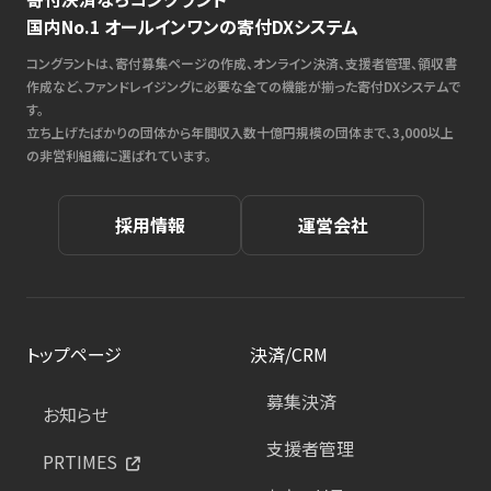
国内No.1 オールインワンの寄付DXシステム
コングラントは、寄付募集ページの作成、オンライン決済、支援者管理、領収書
作成など、ファンドレイジングに必要な全ての機能が揃った寄付DXシステムで
す。
立ち上げたばかりの団体から年間収入数十億円規模の団体まで、3,000以上
の非営利組織に選ばれています。
採用情報
運営会社
トップページ
決済/CRM
募集決済
お知らせ
支援者管理
PRTIMES