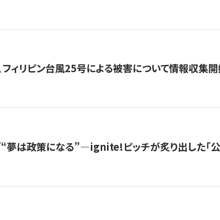
、フィリピン台風25号による被害について情報収集開
s |「“夢は政策になる”—ignite!ピッチが炙り出した