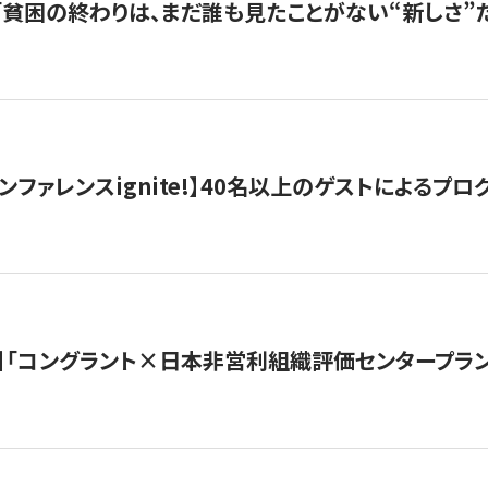
s |「貧困の終わりは、まだ誰も見たことがない“新しさ”だ
ンファレンスignite!】40名以上のゲストによるプログ
】「コングラント×日本非営利組織評価センタープラ