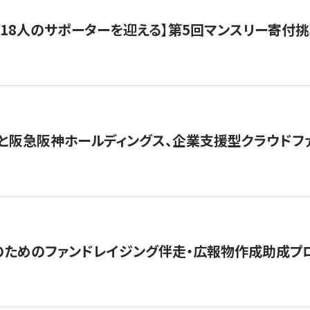
318人のサポーターを迎える】​​第5回マンスリー寄
と阪急阪神ホールディングス、企業支援型クラウドファン
めのファンドレイジング伴走・広報物作成助成プログラム「S