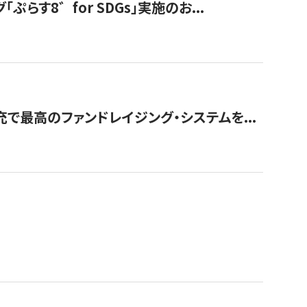
す8゛for SDGs」実施のお...
で最高のファンドレイジング・システムを...