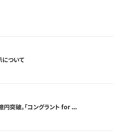
表示について
破。「コングラント for ...