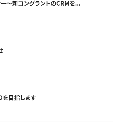
ナー〜新コングラントのCRMを...
せ
りを目指します