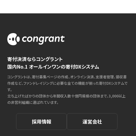
寄付決済ならコングラント
国内No.1 オールインワンの寄付DXシステム
コングラントは、寄付募集ページの作成、オンライン決済、支援者管理、領収書
作成など、ファンドレイジングに必要な全ての機能が揃った寄付DXシステムで
す。
立ち上げたばかりの団体から年間収入数十億円規模の団体まで、3,000以上
の非営利組織に選ばれています。
採用情報
運営会社