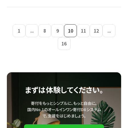
1
...
8
9
10
11
12
...
16
まずは体験してください。
寄付をもっとシンプルに、もっと自由に。
国内No.1のオールインワン寄付DXシステム
で、
支援をはじめましょう。