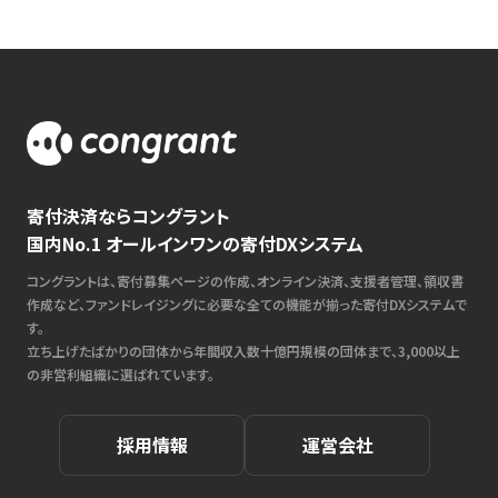
寄付決済ならコングラント
国内No.1 オールインワンの寄付DXシステム
コングラントは、寄付募集ページの作成、オンライン決済、支援者管理、領収書
作成など、ファンドレイジングに必要な全ての機能が揃った寄付DXシステムで
す。
立ち上げたばかりの団体から年間収入数十億円規模の団体まで、3,000以上
の非営利組織に選ばれています。
採用情報
運営会社