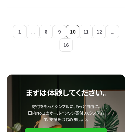
1
...
8
9
10
11
12
...
16
まずは体験してください。
寄付をもっとシンプルに、もっと自由に。
国内No.1のオールインワン寄付DXシステム
で、
支援をはじめましょう。