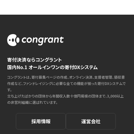
寄付決済ならコングラント
国内No.1 オールインワンの寄付DXシステム
コングラントは、寄付募集ページの作成、オンライン決済、支援者管理、領収書
作成など、ファンドレイジングに必要な全ての機能が揃った寄付DXシステムで
す。
立ち上げたばかりの団体から年間収入数十億円規模の団体まで、3,000以上
の非営利組織に選ばれています。
採用情報
運営会社