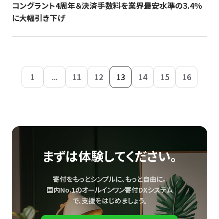
コングラント4周年＆決済手数料を業界最安水準の3.4％
に大幅引き下げ
1
...
11
12
13
14
15
16
まずは体験してください。
寄付をもっとシンプルに、もっと自由に。
国内No.1のオールインワン寄付DXシステム
で、
支援をはじめましょう。