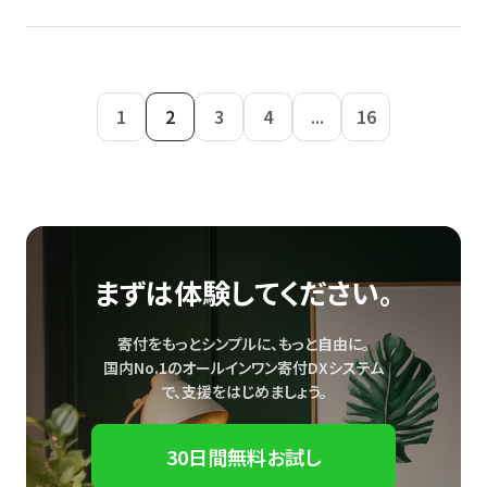
1
2
3
4
...
16
まずは体験してください。
寄付をもっとシンプルに、もっと自由に。
国内No.1のオールインワン寄付DXシステム
で、
支援をはじめましょう。
30日間無料お試し