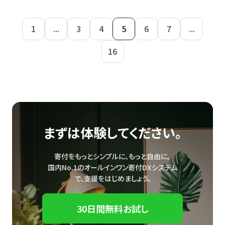
1
...
3
4
5
6
7
...
16
まずは体験してください。
寄付をもっとシンプルに、もっと自由に。
国内No.1のオールインワン寄付DXシステム
で、
支援をはじめましょう。
30日間無料お試し