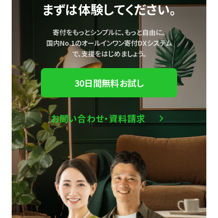
まずは体験してください。
寄付をもっとシンプルに、もっと自由に。
国内No.1のオールインワン寄付DXシステム
で、
支援をはじめましょう。
30日間無料お試し
お問い合わせ・資料請求