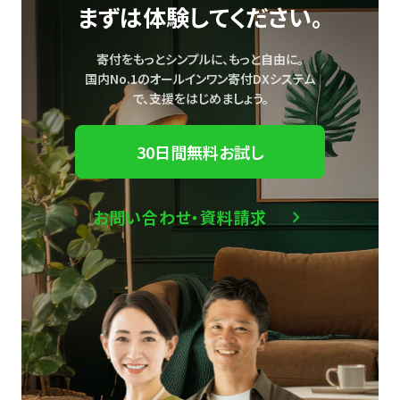
まずは体験してください。
寄付をもっとシンプルに、もっと自由に。
国内No.1のオールインワン寄付DXシステム
で、
支援をはじめましょう。
30日間無料お試し
お問い合わせ・資料請求