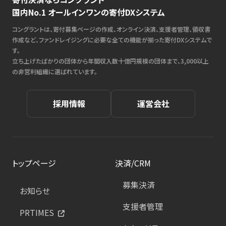
国内No.1 オールインワンの寄付DXシステム
コングラントは、寄付募集ページの作成、オンライン決済、支援者管理、領収書
作成など、ファンドレイジングに必要な全ての機能が揃った寄付DXシステムで
す。
立ち上げたばかりの団体から年間収入数十億円規模の団体まで、3,000以上
の非営利組織に選ばれています。
採用情報
運営会社
トップページ
決済/CRM
募集決済
お知らせ
支援者管理
PRTIMES