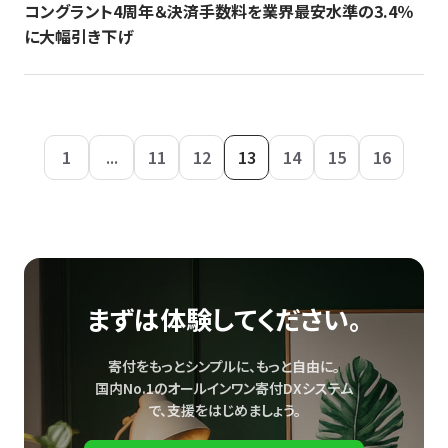
コングラント4周年＆決済手数料を業界最安水準の3.4％
に大幅引き下げ
1
...
11
12
13
14
15
16
まずは体験してください。
寄付をもっとシンプルに、もっと自由に。
国内No.1のオールインワン寄付DXシステム
で、
支援をはじめましょう。