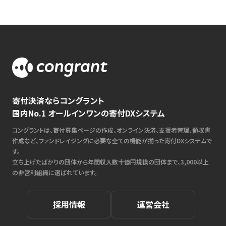
寄付決済ならコングラント
国内No.1 オールインワンの寄付DXシステム
コングラントは、寄付募集ページの作成、オンライン決済、支援者管理、領収書
作成など、ファンドレイジングに必要な全ての機能が揃った寄付DXシステムで
す。
立ち上げたばかりの団体から年間収入数十億円規模の団体まで、3,000以上
の非営利組織に選ばれています。
採用情報
運営会社