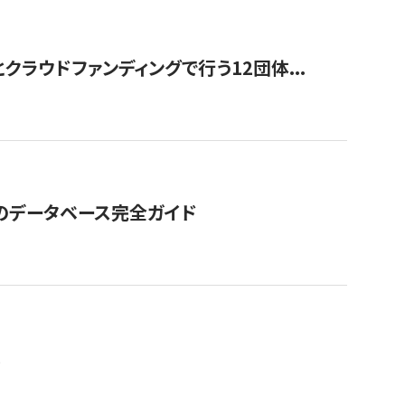
ラウドファンディングで行う12団体...
GOのデータベース完全ガイド
。