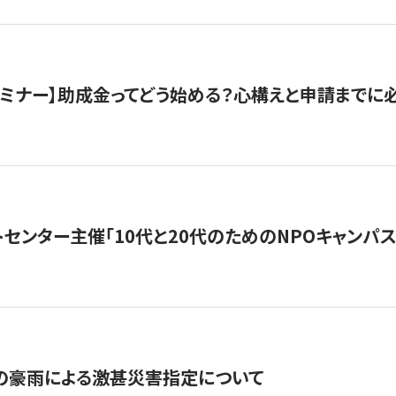
催セミナー】助成金ってどう始める？心構えと申請までに
トセンター主催「10代と20代のためのNPOキャンパ
の豪雨による激甚災害指定について