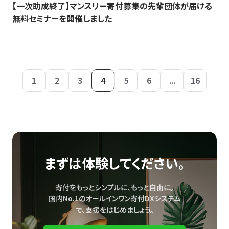
【一次助成終了】マンスリー寄付募集の先輩団体が届ける
無料セミナーを開催しました
1
2
3
4
5
6
...
16
まずは体験してください。
寄付をもっとシンプルに、もっと自由に。
国内No.1のオールインワン寄付DXシステム
で、
支援をはじめましょう。