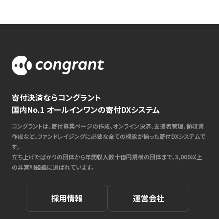
寄付決済ならコングラント
国内No.1 オールインワンの寄付DXシステム
コングラントは、寄付募集ページの作成、オンライン決済、支援者管理、領収書
作成など、ファンドレイジングに必要な全ての機能が揃った寄付DXシステムで
す。
立ち上げたばかりの団体から年間収入数十億円規模の団体まで、3,000以上
の非営利組織に選ばれています。
採用情報
運営会社