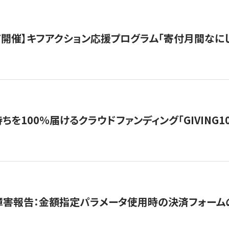
12/7開催】キフアクション応援プログラム「寄付月間なに
を100％届けるクラウドファンディング「GIVING100 b
障害報告：金額指定パラメータ使用時の決済フォーム