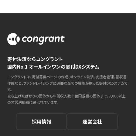
寄付決済ならコングラント
国内No.1 オールインワンの寄付DXシステム
コングラントは、寄付募集ページの作成、オンライン決済、支援者管理、領収書
作成など、ファンドレイジングに必要な全ての機能が揃った寄付DXシステムで
す。
立ち上げたばかりの団体から年間収入数十億円規模の団体まで、3,000以上
の非営利組織に選ばれています。
採用情報
運営会社