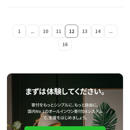
1
...
10
11
12
13
14
...
16
まずは体験してください。
寄付をもっとシンプルに、もっと自由に。
国内No.1のオールインワン寄付DXシステム
で、
支援をはじめましょう。