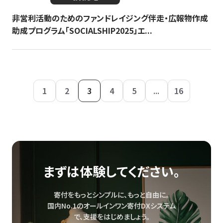
非営利活動のためのファンドレイジング伴走・広報物作成
助成プログラム「SOCIALSHIP2025」エ...
1
2
3
4
5
...
16
まずは体験してください。
寄付をもっとシンプルに、もっと自由に。
国内No.1のオールインワン寄付DXシステム
で、
支援をはじめましょう。