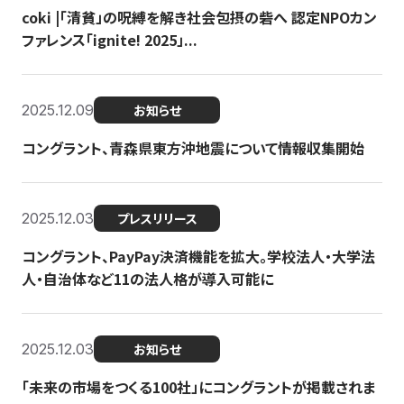
coki |「清貧」の呪縛を解き社会包摂の砦へ 認定NPOカン
ファレンス「ignite! 2025」...
2025.12.09
お知らせ
コングラント、青森県東方沖地震について情報収集開始
2025.12.03
プレスリリース
コングラント、PayPay決済機能を拡大。学校法人・大学法
人・自治体など11の法人格が導入可能に
2025.12.03
お知らせ
「未来の市場をつくる100社」にコングラントが掲載されま