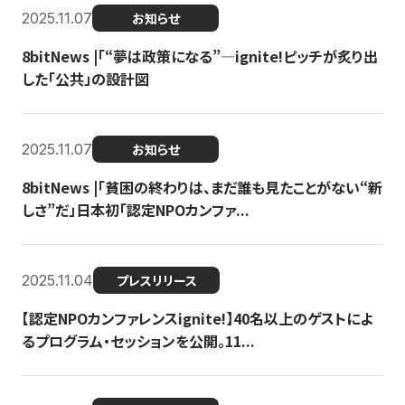
2025.11.07
お知らせ
8bitNews |「“夢は政策になる”—ignite!ピッチが炙り出
した「公共」の設計図
2025.11.07
お知らせ
8bitNews |「貧困の終わりは、まだ誰も見たことがない“新
しさ”だ」日本初「認定NPOカンファ...
2025.11.04
プレスリリース
【認定NPOカンファレンスignite!】40名以上のゲストによ
るプログラム・セッションを公開。11...