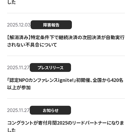
した
2025.12.03
障害報告
【解消済み】特定条件下で継続決済の次回決済が自動実行
されない不具合について
2025.11.27
プレスリリース
「認定NPOカンファレンスignite!」初開催、全国から420名
以上が参加
2025.11.27
お知らせ
コングラントが寄付月間2025のリードパートナーになりま
した