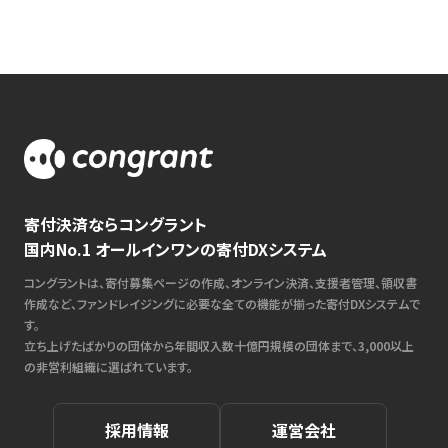
寄付決済ならコングラント
国内No.1 オールインワンの寄付DXシステム
コングラントは、寄付募集ページの作成、オンライン決済、支援者管理、領収書
作成など、ファンドレイジングに必要な全ての機能が揃った寄付DXシステムで
す。
立ち上げたばかりの団体から年間収入数十億円規模の団体まで、3,000以上
の非営利組織に選ばれています。
採用情報
運営会社