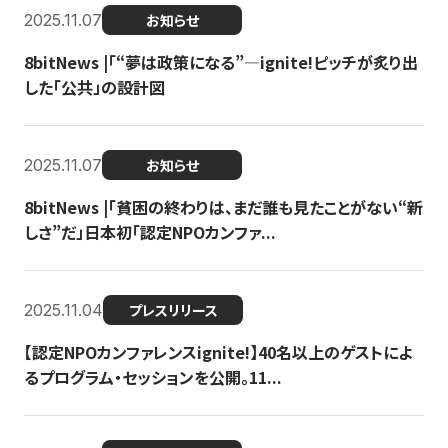
2025.11.07
お知らせ
8bitNews |「“夢は政策になる”—ignite!ピッチが炙り出
した「公共」の設計図
2025.11.07
お知らせ
8bitNews |「貧困の終わりは、まだ誰も見たことがない“新
しさ”だ」日本初「認定NPOカンファ...
2025.11.04
プレスリリース
【認定NPOカンファレンスignite!】40名以上のゲストによ
るプログラム・セッションを公開。11...