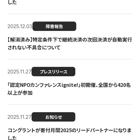
した
2025.12.03
障害報告
【解消済み】特定条件下で継続決済の次回決済が自動実行
されない不具合について
2025.11.27
プレスリリース
「認定NPOカンファレンスignite!」初開催、全国から420名
以上が参加
2025.11.27
お知らせ
コングラントが寄付月間2025のリードパートナーになりま
した