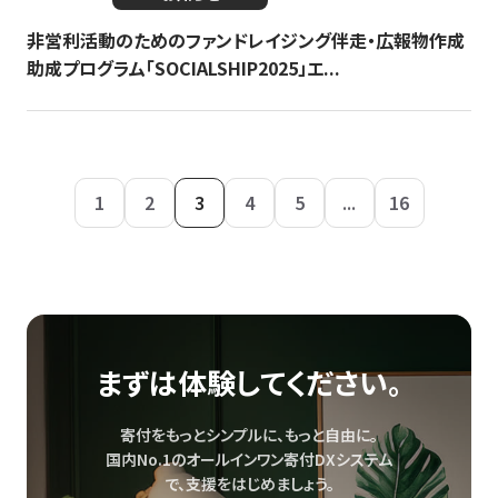
非営利活動のためのファンドレイジング伴走・広報物作成
助成プログラム「SOCIALSHIP2025」エ...
1
2
3
4
5
...
16
まずは体験してください。
寄付をもっとシンプルに、もっと自由に。
国内No.1のオールインワン寄付DXシステム
で、
支援をはじめましょう。