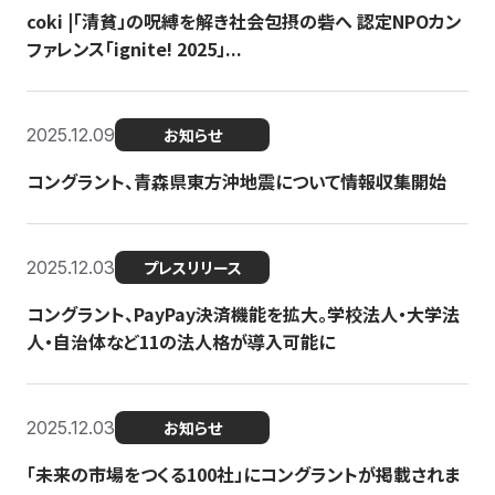
coki |「清貧」の呪縛を解き社会包摂の砦へ 認定NPOカン
ファレンス「ignite! 2025」...
2025.12.09
お知らせ
コングラント、青森県東方沖地震について情報収集開始
2025.12.03
プレスリリース
コングラント、PayPay決済機能を拡大。学校法人・大学法
人・自治体など11の法人格が導入可能に
2025.12.03
お知らせ
「未来の市場をつくる100社」にコングラントが掲載されま