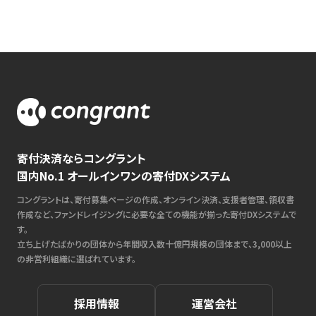
寄付決済ならコングラント
国内No.1 オールインワンの寄付DXシステム
コングラントは、寄付募集ページの作成、オンライン決済、支援者管理、領収書
作成など、ファンドレイジングに必要な全ての機能が揃った寄付DXシステムで
す。
立ち上げたばかりの団体から年間収入数十億円規模の団体まで、3,000以上
の非営利組織に選ばれています。
採用情報
運営会社