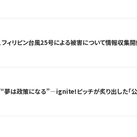
、フィリピン台風25号による被害について情報収集開
s |「“夢は政策になる”—ignite!ピッチが炙り出した