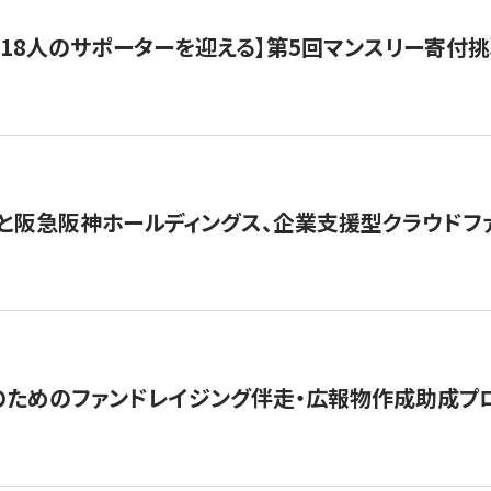
318人のサポーターを迎える】​​第5回マンスリー寄
と阪急阪神ホールディングス、企業支援型クラウドファン
めのファンドレイジング伴走・広報物作成助成プログラム「S