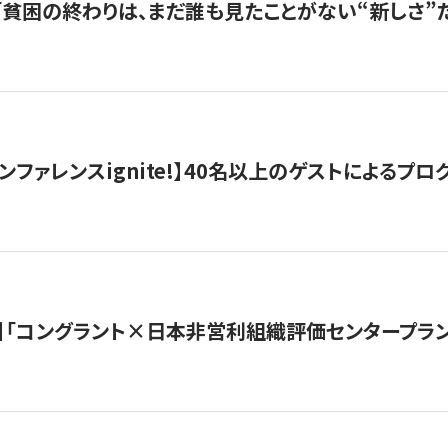
s |「貧困の終わりは、まだ誰も見たことがない“新しさ”だ
ンファレンスignite!】40名以上のゲストによるプログ
】「コングラント×日本非営利組織評価センタープラ