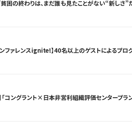
s |「貧困の終わりは、まだ誰も見たことがない“新しさ”だ
ンファレンスignite!】40名以上のゲストによるプログ
】「コングラント×日本非営利組織評価センタープラ