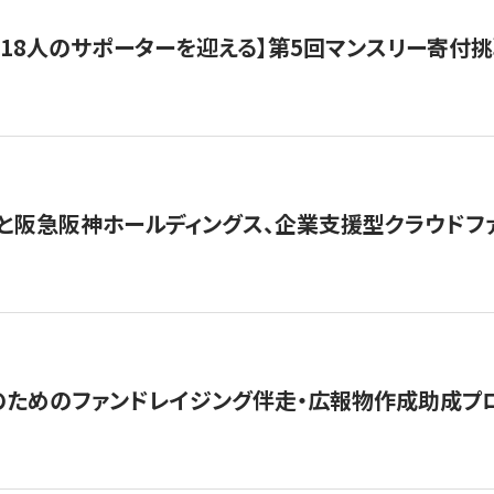
318人のサポーターを迎える】​​第5回マンスリー寄
と阪急阪神ホールディングス、企業支援型クラウドファン
めのファンドレイジング伴走・広報物作成助成プログラム「S