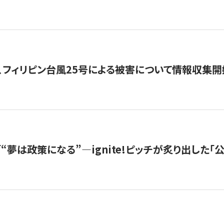
、フィリピン台風25号による被害について情報収集開
s |「“夢は政策になる”—ignite!ピッチが炙り出した