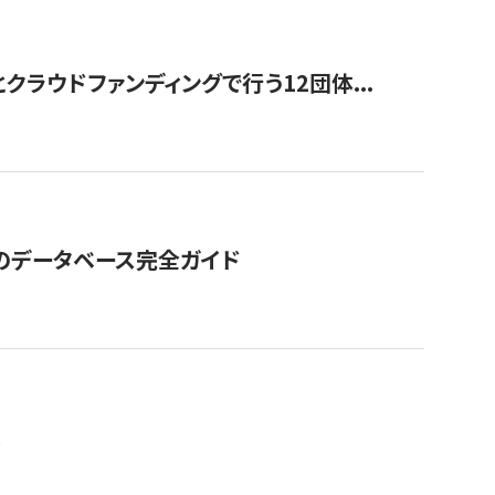
ラウドファンディングで行う12団体...
GOのデータベース完全ガイド
。