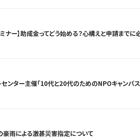
催セミナー】助成金ってどう始める？心構えと申請までに
トセンター主催「10代と20代のためのNPOキャンパ
の豪雨による激甚災害指定について