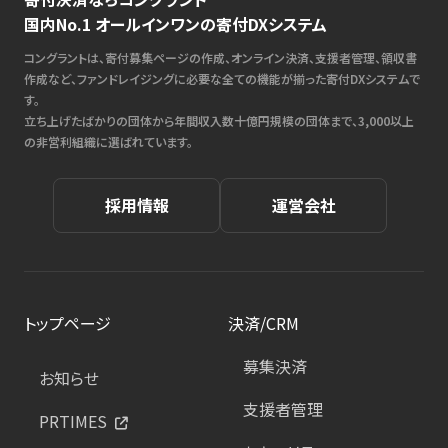
国内No.1 オールインワンの寄付DXシステム
コングラントは、寄付募集ページの作成、オンライン決済、支援者管理、領収書
作成など、ファンドレイジングに必要な全ての機能が揃った寄付DXシステムで
す。
立ち上げたばかりの団体から年間収入数十億円規模の団体まで、3,000以上
の非営利組織に選ばれています。
採用情報
運営会社
トップページ
決済/CRM
募集決済
お知らせ
支援者管理
PRTIMES