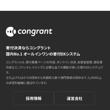
寄付決済ならコングラント
国内No.1 オールインワンの寄付DXシステム
コングラントは、寄付募集ページの作成、オンライン決済、支援者管理、領収書
作成など、ファンドレイジングに必要な全ての機能が揃った寄付DXシステムで
す。
立ち上げたばかりの団体から年間収入数十億円規模の団体まで、3,000以上
の非営利組織に選ばれています。
採用情報
運営会社