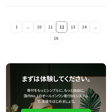
1
...
10
11
12
13
14
...
16
まずは体験してください。
寄付をもっとシンプルに、もっと自由に。
国内No.1のオールインワン寄付DXシステム
で、
支援をはじめましょう。