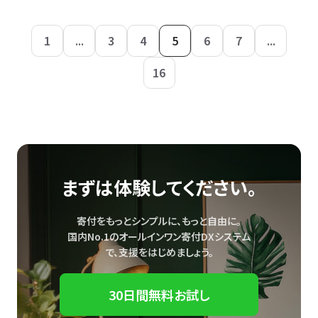
1
...
3
4
5
6
7
...
16
まずは体験してください。
寄付をもっとシンプルに、もっと自由に。
国内No.1のオールインワン寄付DXシステム
で、
支援をはじめましょう。
30日間無料お試し