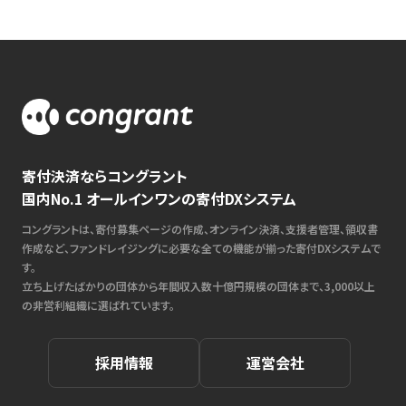
寄付決済ならコングラント
国内No.1 オールインワンの寄付DXシステム
コングラントは、寄付募集ページの作成、オンライン決済、支援者管理、領収書
作成など、ファンドレイジングに必要な全ての機能が揃った寄付DXシステムで
す。
立ち上げたばかりの団体から年間収入数十億円規模の団体まで、3,000以上
の非営利組織に選ばれています。
採用情報
運営会社