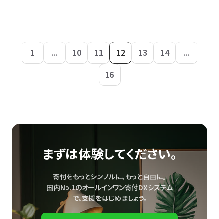
1
...
10
11
12
13
14
...
16
まずは体験してください。
寄付をもっとシンプルに、もっと自由に。
国内No.1のオールインワン寄付DXシステム
で、
支援をはじめましょう。