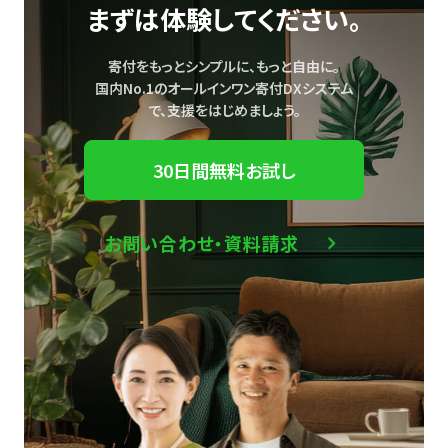
まずは体験してください。
寄付をもっとシンプルに、もっと自由に。
国内No.1のオールインワン寄付DXシステム
で、
支援をはじめましょう。
30日間無料お試し
お問い合わせ・資料請求