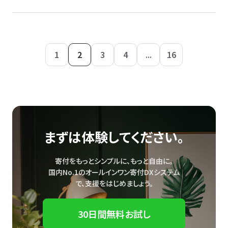
1
2
3
4
...
16
まずは体験してください。
寄付をもっとシンプルに、もっと自由に。
国内No.1のオールインワン寄付DXシステム
で、
支援をはじめましょう。
30日間無料お試し