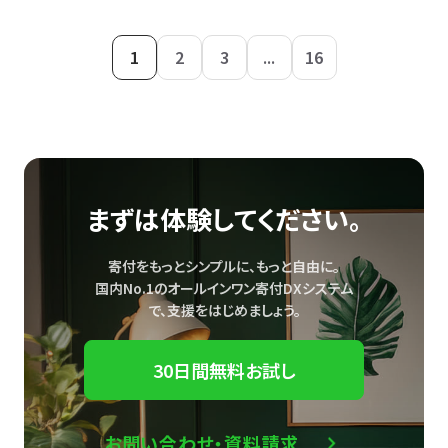
1
2
3
...
16
まずは体験してください。
寄付をもっとシンプルに、もっと自由に。
国内No.1のオールインワン寄付DXシステム
で、
支援をはじめましょう。
30日間無料お試し
お問い合わせ・資料請求