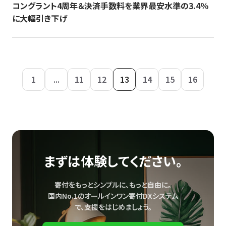
コングラント4周年＆決済手数料を業界最安水準の3.4％
に大幅引き下げ
1
...
11
12
13
14
15
16
まずは体験してください。
寄付をもっとシンプルに、もっと自由に。
国内No.1のオールインワン寄付DXシステム
で、
支援をはじめましょう。