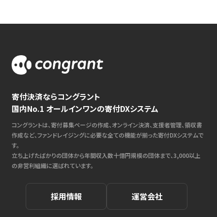
寄付決済ならコングラント
国内No.1 オールインワンの寄付DXシステム
コングラントは、寄付募集ページの作成、オンライン決済、支援者管理、領収書
作成など、ファンドレイジングに必要な全ての機能が揃った寄付DXシステムで
す。
立ち上げたばかりの団体から年間収入数十億円規模の団体まで、3,000以上
の非営利組織に選ばれています。
採用情報
運営会社