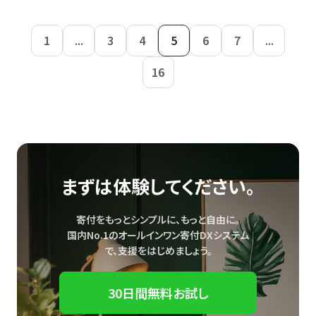
1
...
3
4
5
6
7
...
16
まずは体験してください。
寄付をもっとシンプルに、もっと自由に。
国内No.1のオールインワン寄付DXシステム
で、
支援をはじめましょう。
30日間無料お試し