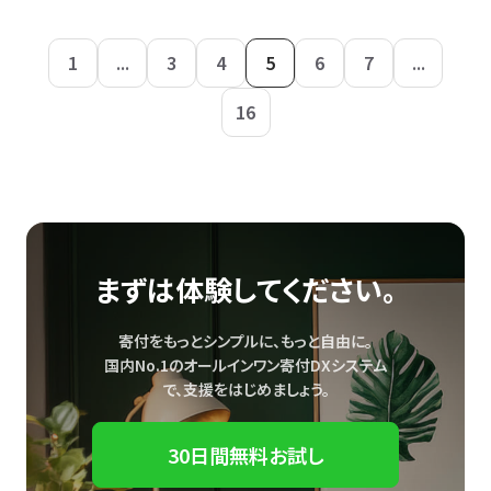
1
...
3
4
5
6
7
...
16
まずは体験してください。
寄付をもっとシンプルに、もっと自由に。
国内No.1のオールインワン寄付DXシステム
で、
支援をはじめましょう。
30日間無料お試し