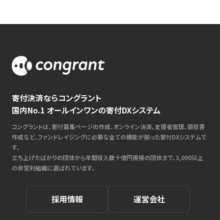
寄付決済ならコングラント
国内No.1 オールインワンの寄付DXシステム
コングラントは、寄付募集ページの作成、オンライン決済、支援者管理、領収書
作成など、ファンドレイジングに必要な全ての機能が揃った寄付DXシステムで
す。
立ち上げたばかりの団体から年間収入数十億円規模の団体まで、3,000以上
の非営利組織に選ばれています。
採用情報
運営会社