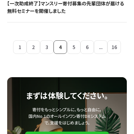
【一次助成終了】マンスリー寄付募集の先輩団体が届ける
無料セミナーを開催しました
1
2
3
4
5
6
...
16
まずは体験してください。
寄付をもっとシンプルに、もっと自由に。
国内No.1のオールインワン寄付DXシステム
で、
支援をはじめましょう。