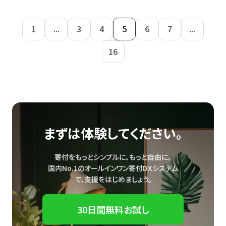
1
...
3
4
5
6
7
...
16
まずは体験してください。
寄付をもっとシンプルに、もっと自由に。
国内No.1のオールインワン寄付DXシステム
で、
支援をはじめましょう。
30日間無料お試し