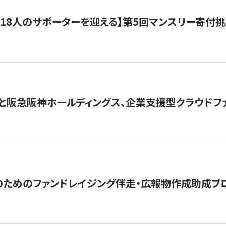
318人のサポーターを迎える】​​第5回マンスリー寄
と阪急阪神ホールディングス、企業支援型クラウドファン
めのファンドレイジング伴走・広報物作成助成プログラム「S