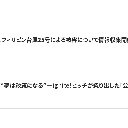
、フィリピン台風25号による被害について情報収集開
s |「“夢は政策になる”—ignite!ピッチが炙り出した