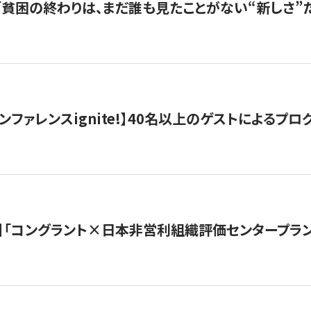
s |「貧困の終わりは、まだ誰も見たことがない“新しさ”だ
ンファレンスignite!】40名以上のゲストによるプログ
】「コングラント×日本非営利組織評価センタープラ