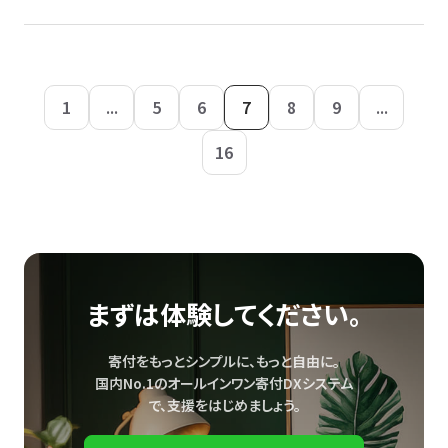
1
...
5
6
7
8
9
...
16
まずは体験してください。
寄付をもっとシンプルに、もっと自由に。
国内No.1のオールインワン寄付DXシステム
で、
支援をはじめましょう。