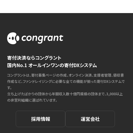
寄付決済ならコングラント
国内No.1 オールインワンの寄付DXシステム
コングラントは、寄付募集ページの作成、オンライン決済、支援者管理、領収書
作成など、ファンドレイジングに必要な全ての機能が揃った寄付DXシステムで
す。
立ち上げたばかりの団体から年間収入数十億円規模の団体まで、3,000以上
の非営利組織に選ばれています。
採用情報
運営会社