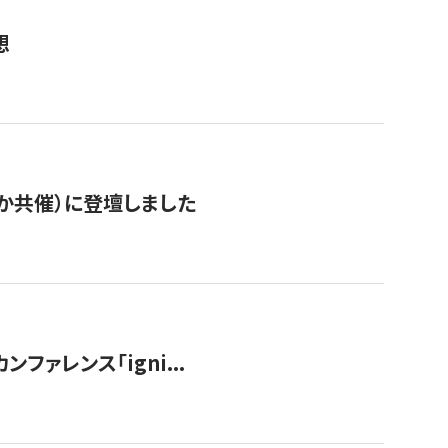
想
か共催）に登壇しました
ンファレンス「igni...