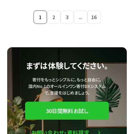
1
2
3
...
16
まずは体験してください。
寄付をもっとシンプルに、もっと自由に。
国内No.1のオールインワン寄付DXシステム
で、
支援をはじめましょう。
30日間無料お試し
お問い合わせ・資料請求