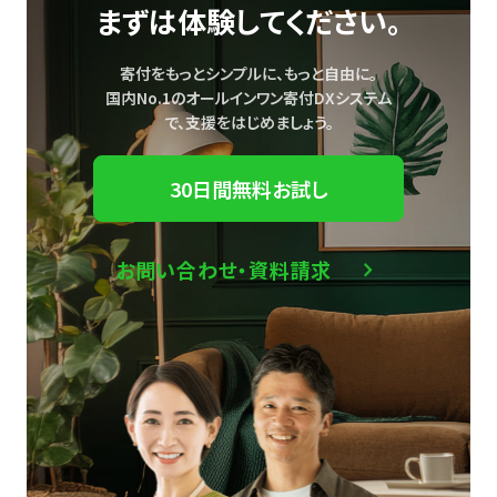
まずは体験してください。
寄付をもっとシンプルに、もっと自由に。
国内No.1のオールインワン寄付DXシステム
で、
支援をはじめましょう。
30日間無料お試し
お問い合わせ・資料請求